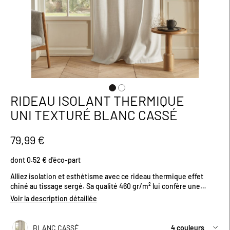
RIDEAU ISOLANT THERMIQUE
Passer
au
UNI TEXTURÉ BLANC CASSÉ
début
de
la
79,99 €
Galerie
d’images
dont 0.52 € d'éco-part
Alliez isolation et esthétisme avec ce rideau thermique effet
chiné au tissage sergé. Sa qualité 460 gr/m² lui confère une
excellente tenue et un tombé impeccable. Grâce à sa doublure en
Voir la description détaillée
polaire, il forme une barrière efficace contre le froid en hiver et la
chaleur en été, et contribue à l’amélioration de la consommation
énergétique de votre logement tout en filtrant la lumière pour
BLANC CASSÉ
4 couleurs