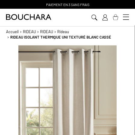
PAIEMENT EN 3 SANS FRAIS
Aller
au
contenu
Accueil
RIDEAU
RIDEAU
Rideau
RIDEAU ISOLANT THERMIQUE UNI TEXTURÉ BLANC CASSÉ
Passer
à
la
fin
de
la
galerie
d’images