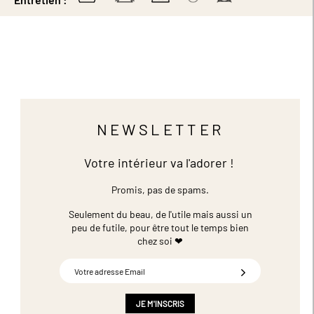
NEWSLETTER
Votre intérieur va l'adorer !
Promis, pas de spams.
Seulement du beau, de l'utile mais aussi un
peu de futile,
pour être tout le temps bien
chez soi ❤
Inscription
à
notre
newsletter
JE M'INSCRIS