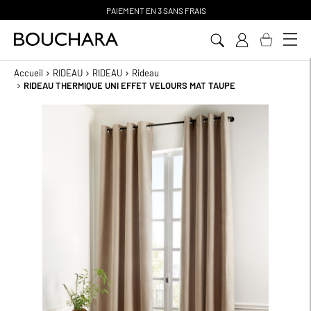
PAIEMENT EN 3 SANS FRAIS
Aller
au
contenu
Accueil
RIDEAU
RIDEAU
Rideau
RIDEAU THERMIQUE UNI EFFET VELOURS MAT TAUPE
Passer
à
la
fin
de
la
galerie
d’images