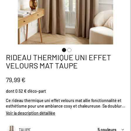
RIDEAU THERMIQUE UNI EFFET
Passer
au
VELOURS MAT TAUPE
début
de
la
79,99 €
Galerie
d’images
dont 0.52 € d'éco-part
Ce rideau thermique uni effet velours mat allie fonctionnalité et
esthétisme pour une ambiance cosy et chaleureuse. Sa doublure
en polaire agit comme un véritable bouclier contre le froid en
Voir la description détaillée
hiver et la chaleur en été, tout en filtrant la lumière pour une
atmosphère tamisée. Idéal pour les fenêtres simple vitrage ou
vieillissantes, il contribue à améliorer l’efficacité énergétique de
TAUPE
5 couleurs