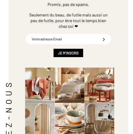
Promis, pas de spams.
Seulement du beau, de l'utile mais aussi un
peu de futile,
pour être tout le temps bien
chez soi ❤
Inscription
à
notre
newsletter
JE M'INSCRIS
:
SUIVEZ-NOUS