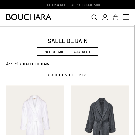
CLICK & COLLECT PR
Ê
T SOUS 48H
Aller
au
contenu
SALLE DE BAIN
LINGE DE BAIN
ACCESSOIRE
Accueil
SALLE DE BAIN
VOIR LES FILTRES