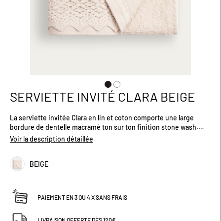
SERVIETTE INVITÉ CLARA BEIGE
Passer
au
début
La serviette invitée Clara en lin et coton comporte une large
de
bordure de dentelle macramé ton sur ton finition stone wash.
la
C'est une pièce élégante et raffinée qui apportera une touche de
Voir la description détaillée
Galerie
style à votre salle de bain.Certifié OEKO-TEX®. Dimensions (cm) :
d’images
30 X 50.
BEIGE
PAIEMENT EN 3 OU 4 X SANS FRAIS
LIVRAISON OFFERTE DÈS 120€