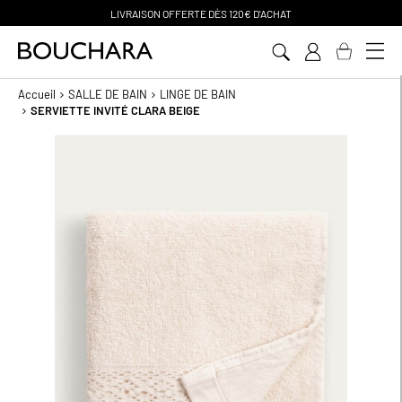
PAIEMENT EN 3 SANS FRAIS
Aller
au
contenu
Accueil
SALLE DE BAIN
LINGE DE BAIN
SERVIETTE INVITÉ CLARA BEIGE
Passer
à
la
fin
de
la
galerie
d’images