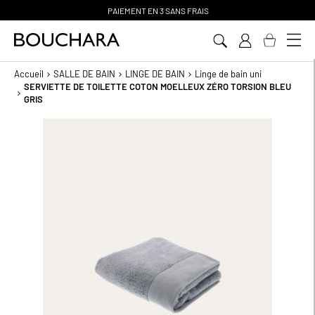
PAIEMENT EN 3 SANS FRAIS
Aller
au
contenu
Accueil
SALLE DE BAIN
LINGE DE BAIN
Linge de bain uni
SERVIETTE DE TOILETTE COTON MOELLEUX ZÉRO TORSION BLEU
GRIS
Passer
à
la
fin
de
la
galerie
d’images