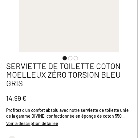
SERVIETTE DE TOILETTE COTON
Passer
au
MOELLEUX ZÉRO TORSION BLEU
début
GRIS
de
la
Galerie
14,99 €
d’images
Profitez d’un confort absolu avec notre serviette de toilette unie
de la gamme DIVINE, confectionnée en éponge de coton 550
g/m² "zéro twist". Son fil sans torsion préserve toute sa
Voir la description détaillée
souplesse et son moelleux naturel, offrant une texture ultra-
douce et une absorption optimale à chaque utilisation. Sa finition