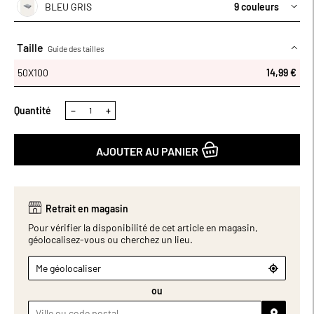
élégante à large bordure et sa résistance aux lavages
BLEU GRIS
9 couleurs
garantissent une qualité durable. Disponible en plusieurs coloris
pour s’adapter à tous les styles et envies. Un indispensable pour
un rituel de soin agréable et efficace. Dimensions (cm) : H100 x
Taille
Guide des tailles
L50.
50X100
50X100
14,99 €
Quantité
−
+
AJOUTER AU PANIER
Retrait en magasin
Pour vérifier la disponibilité de cet article en magasin,
géolocalisez-vous ou cherchez un lieu.
Me géolocaliser
ou