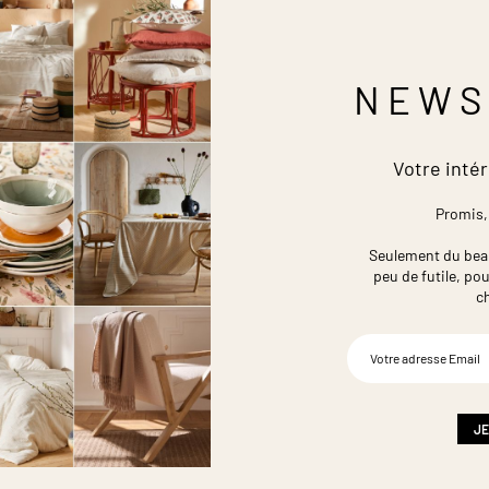
NEWS
Votre intér
Promis,
Seulement du beau,
peu de futile,
pou
c
Inscription
à
notre
newsletter
:
JE