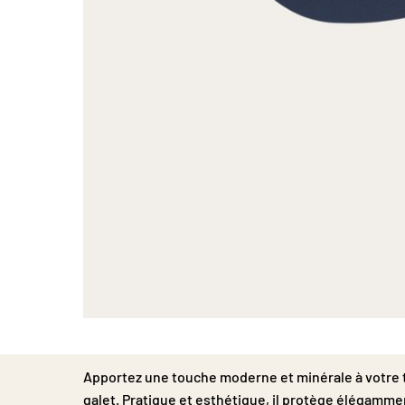
Passer
au
début
Apportez une touche moderne et minérale à votre ta
de
la
galet. Pratique et esthétique, il protège élégamme