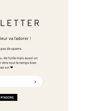
LETTER
ieur va l'adorer !
 pas de spams.
 de l'utile mais aussi un
r être tout le temps bien
hez soi ❤
 M'INSCRIS