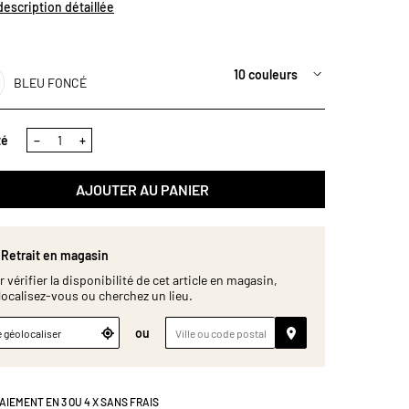
tège élégamment votre table tout en se nettoyant d’un
 description détaillée
coup d’éponge. Une solution idéale pour allier style et
é d’entretien au quotidien. Dimensions (cm) : H33 x L38.
10 couleurs
BLEU FONCÉ
té
−
+
AJOUTER AU PANIER
Retrait en magasin
 vérifier la disponibilité de cet article en magasin,
localisez-vous ou cherchez un lieu.
ou
 géolocaliser
AIEMENT EN 3 OU 4 X SANS FRAIS