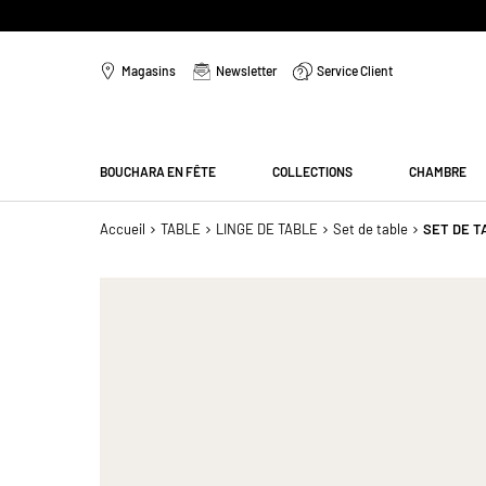
Aller
au
Magasins
Newsletter
Service Client
contenu
Menu
BOUCHARA EN FÊTE
COLLECTIONS
CHAMBRE
Accueil
TABLE
LINGE DE TABLE
Set de table
SET DE T
Passer
à
la
fin
de
la
galerie
d’images