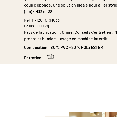
Galerie
coup d’éponge. Une solution idéale pour allier style
d’images
(cm) : H33 x L38.
Ref
P7120FORM033
Poids :
0.11 kg
Pays de fabrication : Chine. Conseils d'entretien 
propre et humide. Lavage en machine interdit.
Composition :
80 % PVC - 20 % POLYESTER
Entretien :