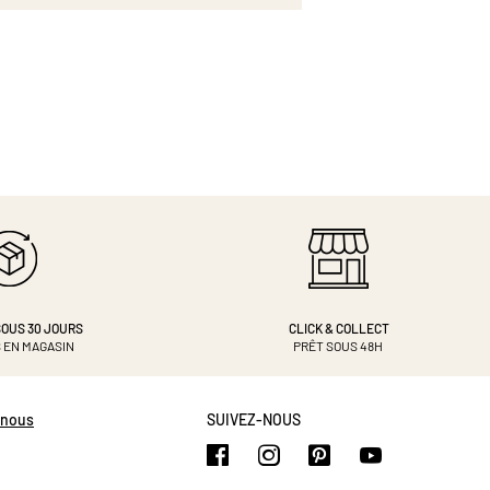
OUS 30 JOURS
CLICK & COLLECT
 EN MAGASIN
PRÊT SOUS 48H
-nous
SUIVEZ-NOUS
https://www.facebook.com/b
https://www.instagram.
https://www.pinte
https://www.