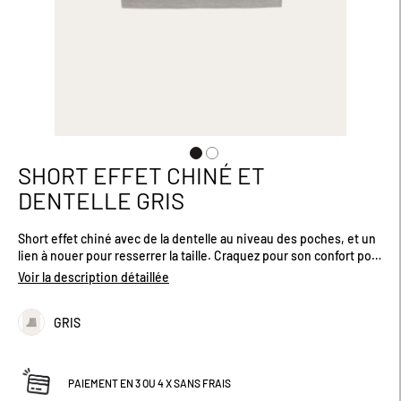
SHORT EFFET CHINÉ ET
Passer
au
DENTELLE GRIS
début
de
Short effet chiné avec de la dentelle au niveau des poches, et un
la
lien à nouer pour resserrer la taille. Craquez pour son confort pour
Galerie
passer de belles nuits. Existe en plusieurs coloris et tailles.
d’images
Voir la description détaillée
GRIS
PAIEMENT EN 3 OU 4 X SANS FRAIS