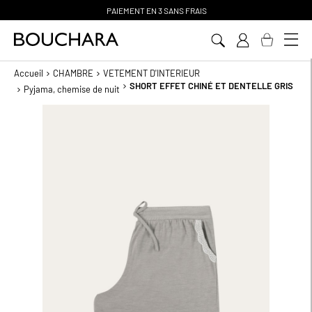
PAIEMENT EN 3 SANS FRAIS
Aller
au
contenu
Accueil
CHAMBRE
VETEMENT D'INTERIEUR
SHORT EFFET CHINÉ ET DENTELLE GRIS
Pyjama, chemise de nuit
Passer
à
la
fin
de
la
galerie
d’images