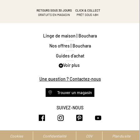
RETOURS SOUS 30 JOURS
CLICK & COLLECT
GRATUITS EN MAGASIN
PRÊT SOUS 48H
Linge de maison | Bouchara
Nos offres | Bouchara
Guides d'achat
Voir plus
Guide des tailles
Guide matières
Une question ? Contactez-nous
Questions les plus fréquentes
Trouver un magasin
Programme de fidélité
Conditions des offres
SUIVEZ-NOUS
https://www.facebook.com/bouchar
https://www.instagram.com/
https://www.pinteres
https://www.y
Livraison et retours
Espace professionnel
Accessibilité numérique
Cookies
Confidentialité
CGV
Plan du site