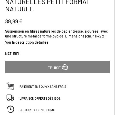
NATURELLES PETIT FORMAT
début
NATUREL
de
la
Galerie
89,99 €
d’images
Suspension en fibres naturelles de papier tressé, ajourées, avec
une structure métal de forme ovoïde. Dimensions (cm) : H42 x
L38
Voir la description détaillée
NATUREL
ÉPUISÉ
PAIEMENT EN 3 OU 4 X SANS FRAIS
LIVRAISON OFFERTE DÈS 120€
RETOURS SOUS 30 JOURS