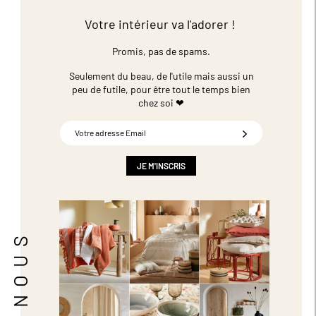
Votre intérieur va l'adorer !
Promis, pas de spams.
Seulement du beau, de l'utile mais aussi un
peu de futile,
pour être tout le temps bien
chez soi ❤
Inscription
à
notre
newsletter
JE M'INSCRIS
: