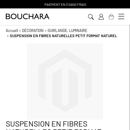
PAIEMENT EN 3 SANS FRAIS
Aller
au
contenu
Accueil
DÉCORATION
GUIRLANDE, LUMINAIRE
SUSPENSION EN FIBRES NATURELLES PETIT FORMAT NATUREL
Passer
à
la
fin
de
la
galerie
d’images
SUSPENSION EN FIBRES
Passer
au