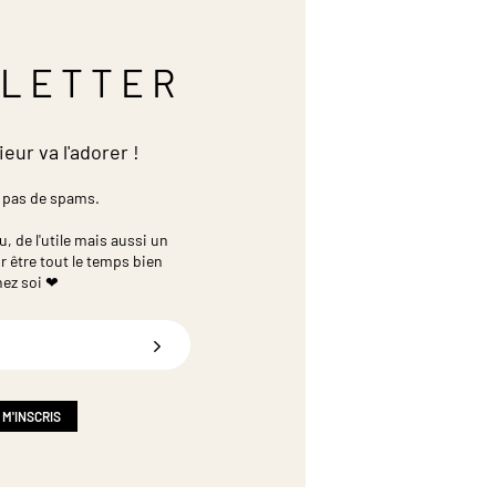
LETTER
ieur va l'adorer !
 pas de spams.
 de l'utile mais aussi un
r être tout le temps bien
hez soi ❤
 M'INSCRIS