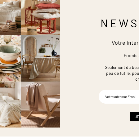
NEWS
Votre intér
Promis,
Seulement du beau,
peu de futile,
pou
c
Inscription
à
notre
newsletter
:
JE