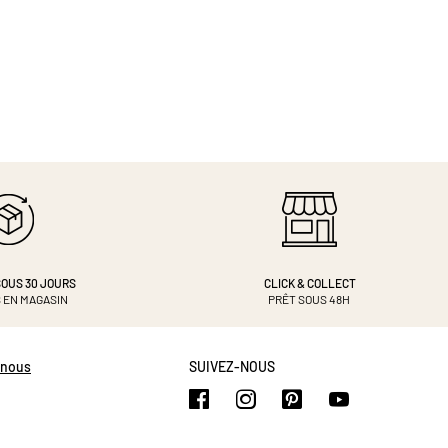
OUS 30 JOURS
CLICK & COLLECT
 EN MAGASIN
PRÊT SOUS 48H
-nous
SUIVEZ-NOUS
https://www.facebook.com/b
https://www.instagram.
https://www.pinte
https://www.