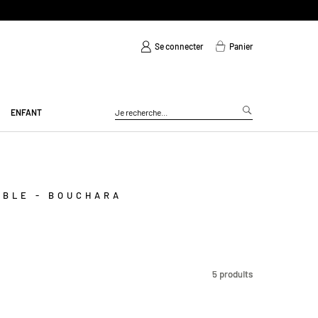
Se connecter
Panier
ENFANT
ABLE - BOUCHARA
5
5
produits
produits