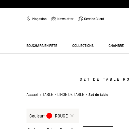
Aller
au
Magasins
Newsletter
Service Client
contenu
Menu
BOUCHARA EN FÊTE
COLLECTIONS
CHAMBRE
SET DE TABLE R
Accueil
TABLE
LINGE DE TABLE
Set de table
Sélection
Couleur
ROUGE
actuelle