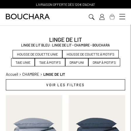
PAIEMENT EN 3 SANS FRAIS
Aller
au
contenu
LINGE DE LIT
LINGE DE LIT BLEU : LINGE DE LIT - CHAMBRE - BOUCHARA
HOUSSE DE COUETTE UNIE
HOUSSE DE COUETTE À MOTIFS
TAIE UNIE
TAIE À MOTIFS
DRAP UNI
DRAP À MOTIFS
Accueil
CHAMBRE
LINGE DE LIT
VOIR LES FILTRES