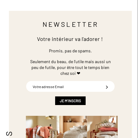
NEWSLETTER
Votre intérieur va l'adorer !
Promis, pas de spams.
Seulement du beau, de l'utile mais aussi un
peu de futile,
pour être tout le temps bien
chez soi ❤
Inscription
à
notre
newsletter
JE M'INSCRIS
: