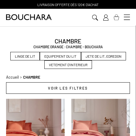
PAIEMENT EN 3 SANS FRAIS
Aller
au
contenu
CHAMBRE
CHAMBRE ORANGE : CHAMBRE - BOUCHARA
LINGE DE LIT
EQUIPEMENT DU LIT
JETE DE LIT, EDREDON
VETEMENT D'INTERIEUR
Accueil
CHAMBRE
VOIR LES FILTRES