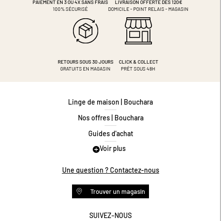
PAIEMENT EN 3 OU 4X
SANS FRAIS
LIVRAISON OFFERTE DÈS 120€
100% SÉCURISÉ
DOMICILE - POINT RELAIS - MAGASIN
RETOURS SOUS 30 JOURS
CLICK & COLLECT
GRATUITS EN MAGASIN
PRÊT SOUS 48H
Linge de maison | Bouchara
Nos offres | Bouchara
Guides d'achat
Voir plus
Guide des tailles
Guide matières
Une question ? Contactez-nous
Questions les plus fréquentes
Trouver un magasin
Programme de fidélité
Conditions des offres
SUIVEZ-NOUS