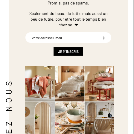
Promis, pas de spams.
Seulement du beau, de l'utile mais aussi un
peu de futile,
pour être tout le temps bien
chez soi ❤
Inscription
à
notre
newsletter
JE M'INSCRIS
:
SUIVEZ-NOUS