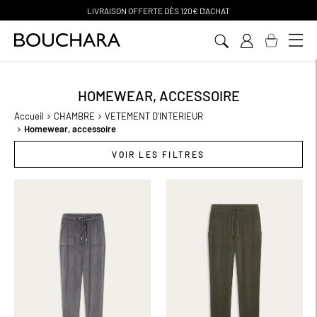
PAIEMENT EN 3 SANS FRAIS
Aller
au
contenu
HOMEWEAR, ACCESSOIRE
Accueil
CHAMBRE
VETEMENT D'INTERIEUR
Homewear, accessoire
VOIR LES FILTRES