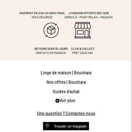
PAIEMENT EN 3 OU 4X
SANS FRAIS
LIVRAISON OFFERTE DÈS 120€
100% SÉCURISÉ
DOMICILE - POINT RELAIS - MAGASIN
RETOURS SOUS 30 JOURS
CLICK & COLLECT
GRATUITS EN MAGASIN
PRÊT SOUS 48H
Linge de maison | Bouchara
Nos offres | Bouchara
Guides d'achat
Voir plus
Guide des tailles
Guide matières
Une question ? Contactez-nous
Questions les plus fréquentes
Trouver un magasin
Programme de fidélité