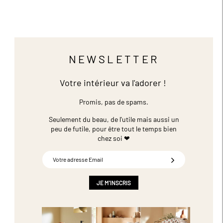
NEWSLETTER
Votre intérieur va l'adorer !
Promis, pas de spams.
Seulement du beau, de l'utile mais aussi un
peu de futile,
pour être tout le temps bien
chez soi ❤
Inscription
à
notre
newsletter
JE M'INSCRIS
: