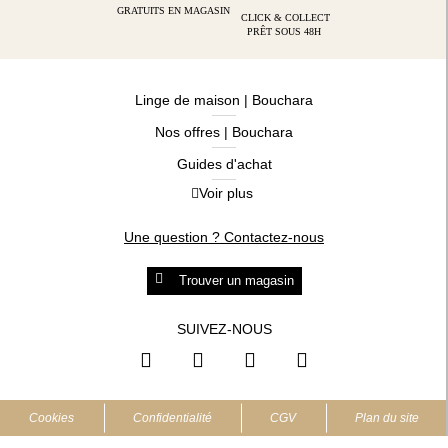
GRATUITS EN MAGASIN
CLICK & COLLECT
PRÊT SOUS 48H
Linge de maison | Bouchara
Nos offres | Bouchara
Guides d'achat
Voir plus
Guide des tailles
Guide matières
Une question ? Contactez-nous
Questions les plus fréquentes
Trouver un magasin
Programme de fidélité
Conditions des offres
SUIVEZ-NOUS
https://www.facebook.com/bouchara
https://www.instagram.com/b
https://www.pinterest.
https://www.you
Livraison et retours
Espace professionnel
Cookies
Confidentialité
CGV
Plan du site
Accessibilité numérique