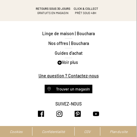
RETOURS SOUS 30 JOURS
CLICK & COLLECT
GRATUITS EN MAGASIN
PRÊT SOUS 48H
Linge de maison | Bouchara
Nos offres | Bouchara
Guides d'achat
Voir plus
Guide des tailles
Guide matières
Une question ? Contactez-nous
Questions les plus fréquentes
Trouver un magasin
Programme de fidélité
Conditions des offres
SUIVEZ-NOUS
https://www.facebook.com/bouchar
https://www.instagram.com/
https://www.pinteres
https://www.y
Livraison et retours
Espace professionnel
Accessibilité numérique
Cookies
Confidentialité
CGV
Plan du site