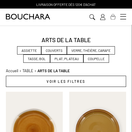
PAIEMENT EN 3 SANS FRAIS
Aller
au
contenu
ARTS DE LA TABLE
ASSIETTE
COUVERTS
VERRE, THÉIÈRE, CARAFE
TASSE, BOL
PLAT, PLATEAU
COUPELLE
Accueil
TABLE
ARTS DE LA TABLE
VOIR LES FILTRES