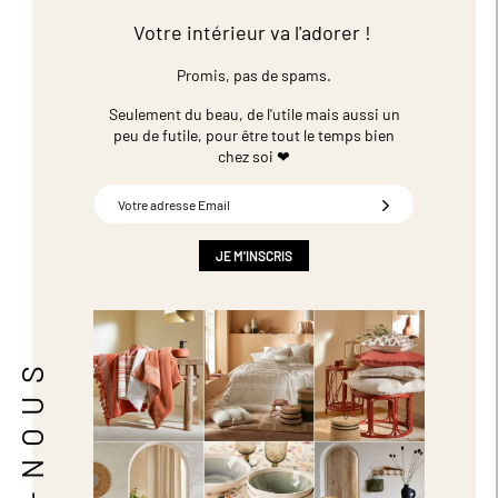
Votre intérieur va l'adorer !
Promis, pas de spams.
Seulement du beau, de l'utile mais aussi un
peu de futile,
pour être tout le temps bien
chez soi ❤
Inscription
à
notre
newsletter
JE M'INSCRIS
: